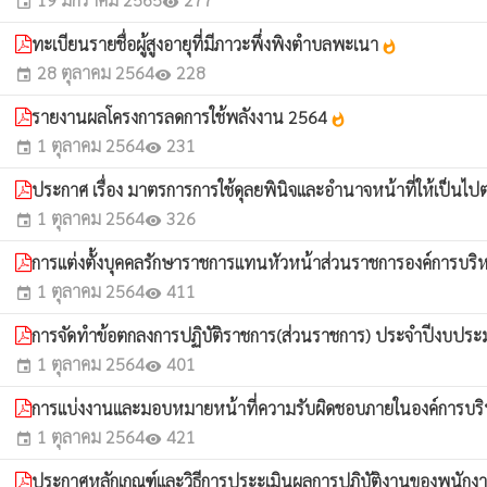
event
visibility
ทะเบียนรายชื่อผู้สูงอายุที่มีภาวะพึ่งพิงตำบลพะเนา
whatshot
28 ตุลาคม 2564
228
event
visibility
รายงานผลโครงการลดการใช้พลังงาน 2564
whatshot
1 ตุลาคม 2564
231
event
visibility
ประกาศ เรื่อง มาตรการการใช้ดุลยพินิจและอำนาจหน้าที่ให้เป็นไป
1 ตุลาคม 2564
326
event
visibility
การแต่งตั้งบุคคลรักษาราชการแทนหัวหน้าส่วนราชการองค์การ
1 ตุลาคม 2564
411
event
visibility
การจัดทำข้อตกลงการปฏิบัติราชการ(ส่วนราชการ) ประจำปีงบปร
1 ตุลาคม 2564
401
event
visibility
การแบ่งงานและมอบหมายหน้าที่ความรับผิดชอบภายในองค์การ
1 ตุลาคม 2564
421
event
visibility
ประกาศหลักเกณฑ์และวิธีการประะเมินผลการปฏิบัติงานของพนักง