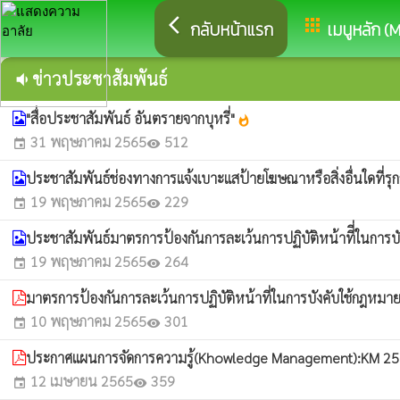
arrow_back_ios
apps
กลับหน้าแรก
เมนูหลัก (
ข่าวประชาสัมพันธ์
volume_down
"สื่อประชาสัมพันธ์ อันตรายจากบุหรี่"
whatshot
31 พฤษภาคม 2565
512
event
visibility
ประชาสัมพันธ์ช่องทางการแจ้งเบาะแสป้ายโฆษณาหรือสิ่งอื่นใดที
19 พฤษภาคม 2565
229
event
visibility
ประชาสัมพันธ์มาตรการป้องกันการละเว้นการปฏิบัติหน้าทีี่ในกา
19 พฤษภาคม 2565
264
event
visibility
มาตรการป้องกันการละเว้นการปฏิบัติหน้าที่ในการบังคับใช้กฎห
10 พฤษภาคม 2565
301
event
visibility
ประกาศแผนการจัดการความรู้(Khowledge Management):KM 2
12 เมษายน 2565
359
event
visibility