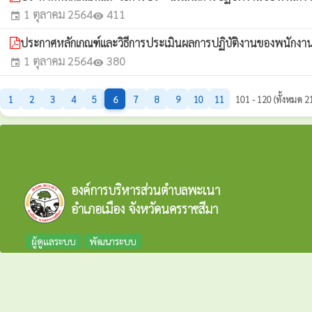
1 ตุลาคม 2564
411
event
visibility
ประกาศหลักเกณฑ์และวิธีการประเมินผลการปฏิบัติงานของพนัก
1 ตุลาคม 2564
380
event
visibility
1
2
3
4
5
6
7
8
9
10
11
101 - 120 (ทั้งหมด 2
องค์การบริหารส่วนตำบลพะเนา
อำเภอเมือง จังหวัดนครราชสีมา
ผู้ดูแลระบบ
พัฒนาระบบ