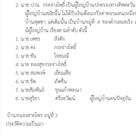
	2. นาย ปาน   กระจ่างโพธิ์ เป็นผู้ใหญ่บ้านปกครองทางทิศตะวันออกของตรอก

		ผู้ใหญ่บ้านสมัยนั้น ไม่ได้รับเงินเดือนหรือค่าตอบแทนเหมือนสมัยปัจจุบัน

		บ้านพุดซา  แต่เดิมนั้น เป็นบ้านหมู่ที่  4  ของตำบลมะเริง  แต่ปัจจุบันได้แยกออกมาเป็น ตำบลพะเนา และเป็นบ้าน หมู่ที่  2  ของตำบลพะเนา

		มีผู้ใหญ่บ้าน เรียงตามลำดับ ดังนี้

	1. นาย เพชร		ลังตัก

	2. นาย คง		กระจ่างโพธิ์

	3. นาย ซัน		ไทยมณี

	4. นาย ทองสุข	กระจ่างโพธิ์

	5. นาย สมพงษ์	เอี่ยมเสือ

	6. นาย ชิด		เกิดชื่น		

        7. นายสัมพันธ์         ขุนแก้วพะเนา

        8. นายสุริยา             ศรีละวัฒน์            ผู้ใหญ่บ้านคนปัจจุบัน

 บ้านหนองสายไพร หมู่ที่ 3

ประวัติความเป็นมา
