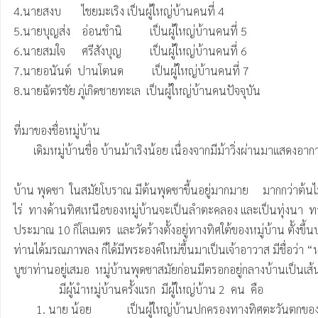
4.นายสงบ	ไชยมะเริง	เป็นผู้ใหญ่บ้านคนที่ 4

5.นายบุญส่ง	อ่อนชำนิ	        เป็นผู้ใหญ่บ้านคนที่ 5

6.นายสมใจ	ศรีสังบุญ	        เป็นผู้ใหญ่บ้านคนที่ 6

7.นายอนันต์  ปานโตนด          เป็นผู้ใหญ่บ้านคนที่ 7

8.นายฉัตรชัย ภู่เกิดชายทะเล  เป็นผู้ใหญ่บ้านคนปัจจุบัน      

ที่มาของชื่อหมู่บ้าน

       เดิมหมู่บ้านชื่อ บ้านม้าเริงน้อย เนื่องจากมีม้าวิ่งผ่านมาแสดงอาการดีใจน้อย จึงได้ตั้งชื่อตามอาการของม้า ต่อมาเรียกเพี้ยนจากม้าเริงน้อย เป็น บ้านมะเริงน้อย มาจนถึงปัจจุบัน

บ้าน พุดซา  ในสมัยโบราณ มีต้นพุดซาขึ้นอยู่มากมาย     มากกว่าต้นไม้ชนิ
ไร่  ทางด้านทิศเหนือของหมู่บ้านจะเป็นลำตะคลอง และเป็นทุ่งนา  ทาง
ประมาณ 10 กิโลเมตร  และวัดร้างตั้งอยู่ทางทิศใต้ของหมู่บ้าน ตั้งขึ้
ท่านได้มรณภาพลง ก็ได้มีพระองค์ใหม่ขึ้นมาเป็นเจ้าอาวาส มีชื่อว่า “
บูชาท่านอยู่เสมอ  หมู่บ้านพุดซาสมัยก่อนมีตรอกอยู่กลางบ้านเป็นเส
		มีผู้นำหมู่บ้านครั้งแรก  มีผู้ใหญ่บ้าน 2  คน  คือ

	1. นาย น้อย		เป็นผู้ใหญ่บ้านปกครองทางทิศตะวันตกของตรอก
