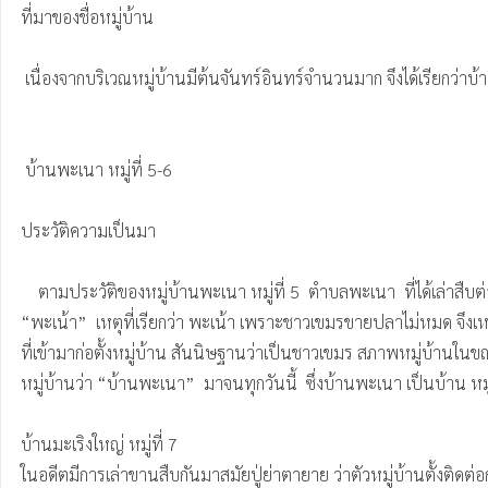
ที่มาของชื่อหมู่บ้าน

 เนื่องจากบริเวณหมู่บ้านมีต้นจันทร์อินทร์จำนวนมาก จึงได้เรียกว่าบ้านจันทร์อินทร์ ต่อมาเมื่อมีชาวบ้านมาอาศัยเพิ่มมากขึ้น จึงเปลี่ยนชื่อหมู่บ้านเป็น บ้านคอนอินทร์ จนถึงปัจจุบัน

 บ้านพะเนา หมู่ที่ 5-6

ประวัติความเป็นมา

    ตามประวัติของหมู่บ้านพะเนา หมู่ที่ 5  ตำบลพะเนา  ที่ได้เล่าสืบต่อกันมา ตั้งแต่คนรุ่นก่อน ๆ มีชาวเขมรนำปลามาจากประเทศเขมร มาขายที่จังหวัดนครราชสีมา แล้วได้พักอยู่บริเวณนี้ และชาวเขมรเรียกบริเวณนี้ว่า 
“พะเน้า”  เหตุที่เรียกว่า พะเน้า เพราะชาวเขมรขายปลาไม่หมด จึงเ
ที่เข้ามาก่อตั้งหมู่บ้าน สันนิษฐานว่าเป็นชาวเขมร สภาพหมู่บ้านในขณ
หมู่บ้านว่า “บ้านพะเนา”  มาจนทุกวันนี้  ซึ่งบ้านพะเนา เป็นบ้าน หมู
บ้านมะเริงใหญ่ หมู่ที่ 7

ในอดีตมีการเล่าขานสืบกันมาสมัยปู่ย่าตายาย ว่าตัวหมู่บ้านตั้งติ