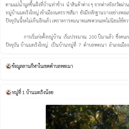
ตามแม่น้ำมูลขึ้นฝั่งที่บ้านท่าช้าง  นำสินค้าต่าง ๆ จากต่างจังหวัดผ่า
หมู่บ้านมะเริงใหญ่ เข้าเมืองนครราชสีมา  ยังมีหลักฐานบางอย่างพอเ
ปัจจุบันนี้จะไม่เห็นอีกแล้ว เพราะการคมนาคมสะดวกและไม่นิยมใช้ควายไ
		การเริ่มก่อตั้งหมู่บ้าน  เริ่มประมาณ  200 ปีมาแล้ว  ซึ่งคนกลุ่มแรกที่เข้ามาตั้งเป็นหมู่บ้านก็เป็นกลุ่มคนเกี่ยวกับที่ก่อตั้งจังหวัดนครราชสีมา  แต่มีการขยายเขตการปกครองและขยายถิ่นที่อยู่

ข้อมูลลานกีฬาในเขตตำบลพะเนา
หมู่ที่ 1 บ้านมะเริงน้อย