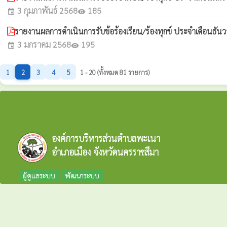
3 กุมภาพันธ์ 2568
185
event
visibility
รายงานผลการดำเนินการรับข้อร้องเรียน/ร้องทุกข์ ประจำเดือนธั
3 มกราคม 2568
195
event
visibility
1
2
3
4
5
1 - 20 (ทั้งหมด 81 รายการ)
องค์การบริหารส่วนตำบลพะเนา
อำเภอเมือง จังหวัดนครราชสีมา
ผู้ดูแลระบบ
พัฒนาระบบ