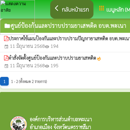
arrow_back_ios
apps
กลับหน้าแรก
เมนูหลัก (
ศูนย์ป้องกันและปราบปรามยาเสพติด อบต.พะเนา
folder
ประกาศใช้แผนป้องกันและปราบปรามปัญหายาเสพติด อบต.พะเน
11 มิถุนายน 2568
194
event
visibility
คำสั่งจัดตั้งศูนย์ป้องกันและปราบปรามยาเสพติด
whatshot
11 มิถุนายน 2568
195
event
visibility
1
1 - 2 (ทั้งหมด 2 รายการ)
องค์การบริหารส่วนตำบลพะเนา
อำเภอเมือง จังหวัดนครราชสีมา