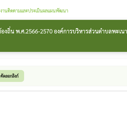
งานติดตามและประเมินผลแผนพัฒนา
งถิ่น พ.ศ.2566-2570 องค์การบริหารส่วนตำบลพะเน
คัดลอกลิงก์
k