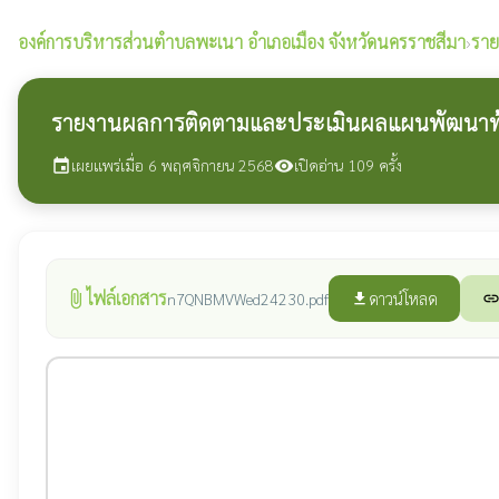
องค์การบริหารส่วนตำบลพะเนา
อำเภอเมือง จังหวัดนครราชสีมา
›
ราย
รายงานผลการติดตามและประเมินผลแผนพัฒนาท้อ
เผยแพร่เมื่อ 6 พฤศจิกายน 2568
เปิดอ่าน 109 ครั้ง
event
visibility
ไฟล์เอกสาร
attach_file
ดาวน์โหลด
n7QNBMVWed24230.pdf
file_download
lin