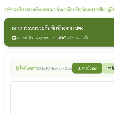
องค์การบริหารส่วนตำบลพะเนา
อำเภอเมือง จังหวัดนครราชสีมา
›
คู่
เอกสารรวบรวมข้อทักท้วงจาก สตง.
เผยแพร่เมื่อ 14 ตุลาคม 2562
เปิดอ่าน 746 ครั้ง
event
visibility
ไฟล์เอกสาร
attach_file
ดาวน์โหลด
ค
QCEsJAMTue42443.pdf
file_download
link