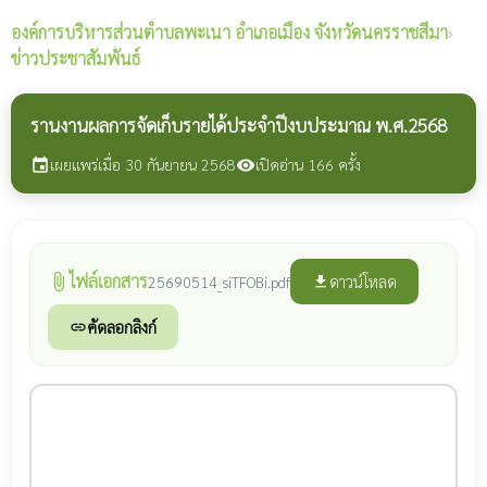
องค์การบริหารส่วนตำบลพะเนา
อำเภอเมือง จังหวัดนครราชสีมา
›
ข่าวประชาสัมพันธ์
รานงานผลการจัดเก็บรายได้ประจำปีงบประมาณ พ.ศ.2568
เผยแพร่เมื่อ 30 กันยายน 2568
เปิดอ่าน 166 ครั้ง
event
visibility
ไฟล์เอกสาร
attach_file
ดาวน์โหลด
25690514_siTFOBi.pdf
file_download
คัดลอกลิงก์
link