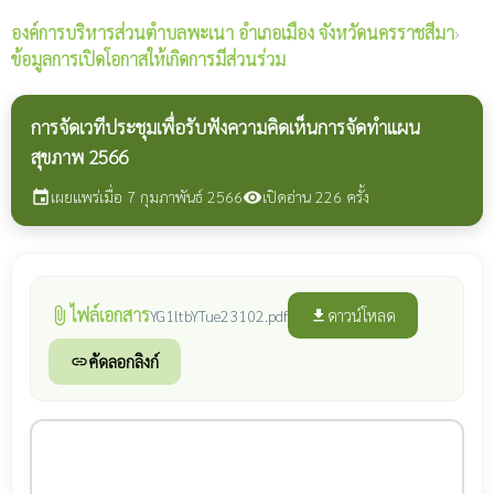
องค์การบริหารส่วนตำบลพะเนา
อำเภอเมือง จังหวัดนครราชสีมา
›
ข้อมูลการเปิดโอกาสให้เกิดการมีส่วนร่วม
การจัดเวทีประชุมเพื่อรับฟังความคิดเห็นการจัดทำแผน
สุขภาพ 2566
เผยแพร่เมื่อ 7 กุมภาพันธ์ 2566
เปิดอ่าน 226 ครั้ง
event
visibility
ไฟล์เอกสาร
attach_file
ดาวน์โหลด
YG1ltbYTue23102.pdf
file_download
คัดลอกลิงก์
link