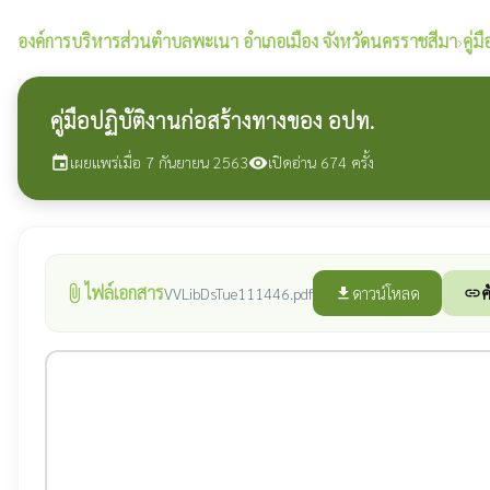
องค์การบริหารส่วนตำบลพะเนา
อำเภอเมือง จังหวัดนครราชสีมา
›
คู่
คู่มือปฏิบัติงานก่อสร้างทางของ อปท.
เผยแพร่เมื่อ 7 กันยายน 2563
เปิดอ่าน 674 ครั้ง
event
visibility
ไฟล์เอกสาร
attach_file
ดาวน์โหลด
ค
VVLibDsTue111446.pdf
file_download
link