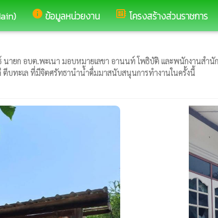
info
developer_board
Main)
ข้อมูลหน่วยงาน
โครงสร้างส่วนราชการ
ายก อบต.พะเนา มอบหมายเลขา อานนท์ โพธิบัติ และพนักงานสำนักปลัด,ก
ตีบทะเล ที่มีจิตศรัทธานำน้ำดื่มมาสนับสนุนการทำงานในครั้งนี้