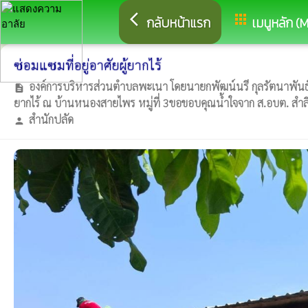
arrow_back_ios
apps
กลับหน้าแรก
เมนูหลัก (
ซ่อมแซมที่อยู่อาศัยผู้ยากไร้
องค์การบริหารส่วนตำบลพะเนา โดยนายกพัฒน์นรี กุลรัตนาพันธ์ น
description
ยากไร้ ณ บ้านหนองสายไพร หมู่ที่ 3ขอขอบคุณน้ำใจจาก ส.อบต. สำลี 
สำนักปลัด
person