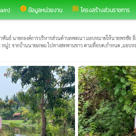
info
developer_board
Main)
ข้อมูลหน่วยงาน
โครงสร้างส่วนราชการ
ันธ์ นายกองค์การบริหารส่วนตำบลพะเนา มอบหมายให้นายพรชัย อิ่มหา
อย หมู่1 จากบ้านนายเกษม ไปทางสะพานขาว ตามที่อบต.กำหนด ,มอบหมายก