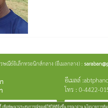
่ไปรษณีย์อิเล็กทรอนิกส์กลาง (อีเมลกลาง) :
saraban@p
อีเมลล์ :abtpha
นา
โทร : 0-4422-01
มา
public
พัฒนาระบบ :
www.ts-local.com
นโยบายเว็บไซต์
นโย
 เพื่อพัฒนาประสบการณ์ของผู้ใช้ให้ดียิ่งขึ้น กรุณาอ่าน นโยบายการคุ้