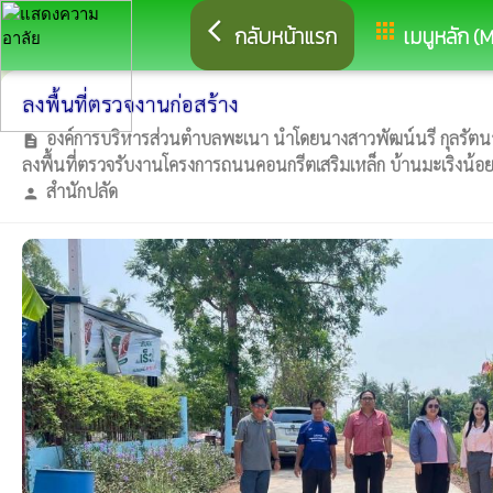
arrow_back_ios
apps
กลับหน้าแรก
เมนูหลัก (
ลงพื้นที่ตรวจงานก่อสร้าง
องค์การบริหารส่วนตำบลพะเนา นำโดยนางสาวพัฒน์นรี กุลรัตนาพ
description
ลงพื้นที่ตรวจรับงานโครงการถนนคอนกรีตเสริมเหล็ก บ้านมะเริงน้
สำนักปลัด
person