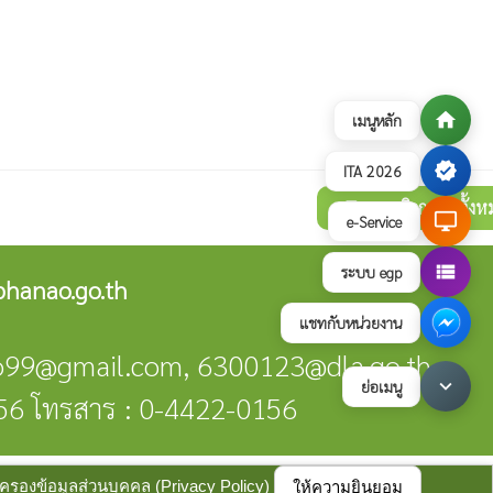
home
เมนูหลัก
verified
ITA 2026
ดูภาพกิจกรรมทั้งห
collections
desktop_windows
e-Service
view_list
ระบบ egp
hanao.go.th
แชทกับหน่วยงาน
no99@gmail.com, 6300123@dla.go.th
keyboard_arrow_down
ย่อเมนู
56 โทรสาร : 0-4422-0156
บายการคุ้มครองข้อมูลส่วนบุคคล
update : 3 สิงหาคม 2569
มครองข้อมูลส่วนบุคคล (Privacy Policy)
ให้ความยินยอม